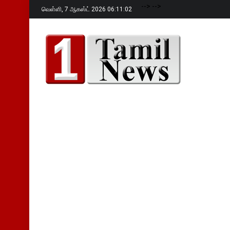
-->
-->
வெள்ளி,
7 ஆகஸ்ட் 2026 06:11:03