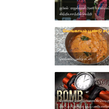
ஐபிஎல் : ராஜஸ்தான் அணி 6 விக்கெட
வித்தியாசத்தில் வெற்றி
வெங்காய பூண்டு சட்னி
சென்னை தொழிற்சாலையில் வெடிக
மிரட்டல்.. தெறிக்க ஓடிய பணியாளர்