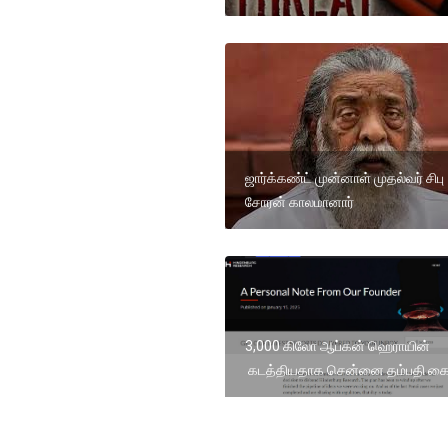
ஜார்க்கண்ட் முன்னாள் முதல்வர் சிபு
சோரன் காலமானார்
3,000 கிலோ ஆப்கன் ஹெராயின்
கடத்தியதாக சென்னை தம்பதி கை