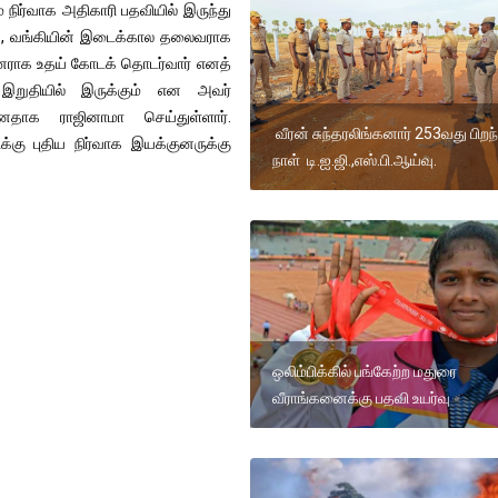
 நிர்வாக அதிகாரி பதவியில் இருந்து
து, வங்கியின் இடைக்கால தலைவராக
்குனராக உதய் கோடக் தொடர்வார் எனத்
இறுதியில் இருக்கும் என அவர்
ன்னதாக ராஜினாமா செய்துள்ளார்.
வீரன் சுந்தரலிங்கனார் 253வது பிறந
்கு புதிய நிர்வாக இயக்குனருக்கு
நாள் டி.ஐ.ஜி.,எஸ்.பி.ஆய்வு.
ஒலிம்பிக்கில் பங்கேற்ற மதுரை
வீராங்கனைக்கு பதவி உயர்வு