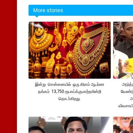
More stories
இன்று சென்னையில் ஒரு கிராம் ஆபர்ண
அடுத்
தங்கம் 13,750 ரூபாய்க்குமாற்றமின்றி
வேண்டு
தொடா்கிறது.
அ
விவசாய