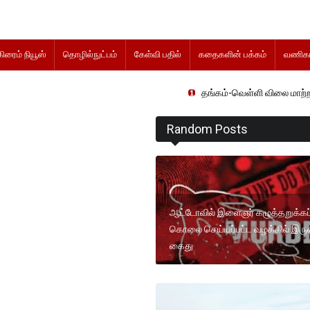
கிரைம் நியூஸ்
தொழில்நுட்பம்
கேள்வி பதில்
கதைகளின் பக்கம்
வணிகம
தங்கம்-வெள்ளி விலை மாற்றமின்றிதொடர்க
Random Posts
ஆட்டோவில் இளைஞர் கழுத்தறுக்கப்
கொலை செய்யப்பட்ட வழக்கில் இருவ
கைது