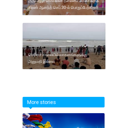
குருவாயூர் கோவிலின் தலைமை அர்ச்சகராக
கிரண் ஆனந்த் செப்.30-ல் பொறுப்பேற்கிறார்.
மெரினா சாலையில் வாகனங்களுக்கு
அனுமதி இல்லை
More stories