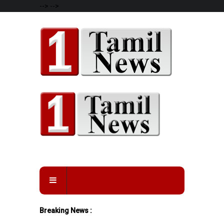
-->
-->
Breaking News :