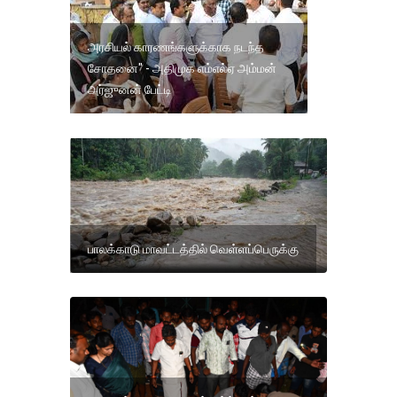
அரசியல் காரணங்களுக்காக நடந்த
சோதனை" - அதிமுக எம்எல்ஏ அம்மன்
அர்ஜுனன் பேட்டி
பாலக்காடு மாவட்டத்தில் வெள்ளப்பெருக்கு