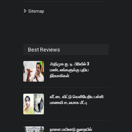
Sitemap
Best Reviews
அதிமுக ஐ. டி. பிரிவில் 3
மண்டலங்களுக்கு புதிய
நிர்வாகிகள்
வீட்டை விட்டு வெளியேறிய பள்ளி
மாணவி சடலமாக மீட்பு
நாளை மயிலாடு துறையில்