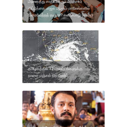
அனைத்து சாதியினரும் அர்ச்சகர்
திட்டத்தை பாஜக ஆளும் மாநிலங்களில்
நிறைவேற்றத் தயாரா? கனிமொழி கேள்வி
தமிழகத்தில் 13 மாவட்டங்களுக்கு
நாளை மஞ்சள் நிற அலர்ட்