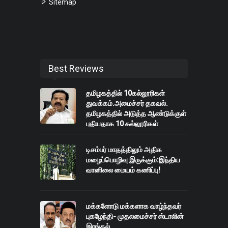
Sitemap
Best Reviews
தமிழகத்தில் 10கல்லூரிகள்
துவக்கம்.அமைச்சர் தகவல்.
தமிழகத்தில் அடுத்த ஆண்டுக்குள்
புதியதாக 10 கல்லூரிகள்
துவங்கப்படும்
டிசம்பர் மாதத்திலும் அதிக
மழைப்பொழிவு இருக்கும்:இந்திய
வானிலை மையம் கணிப்பு!
மக்களோடு மக்களாக வாழ்ந்தவர்
புகழேந்தி- முதலமைச்சர் ஸ்டாலின்
இரங்கல்