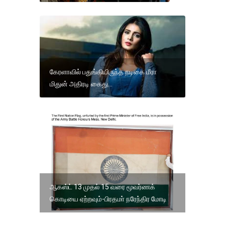
கேரளாவில் பதுங்கியிருந்த நடிகை மீரா
மிதுன் அதிரடி கைது...
ஆகஸ்ட் 13 முதல் 15 வரை மூவர்ணக்
கொடியை ஏற்றவும்-பிரதமா் நரேந்திர மோடி