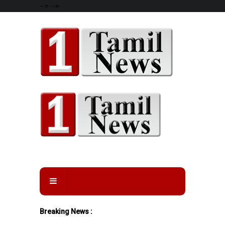
-->
-->
Breaking News :