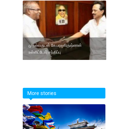
முதல்வருடன் கே.பாலகிருஷ்ணன்
உள்ளிட்டோர் சந்திப்பு
More stories