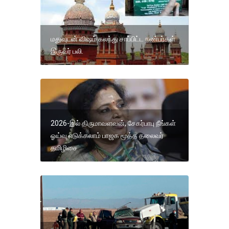
மதுவுடன் விஷம் கலந்து சாப்பிட்ட நண்பர்கள்
இருவர் பலி.
2026-இல் திருமாவளவன், சேகர்பாபு நீங்கள்
ஓய்வு எடுக்கலாம் பாஜக மூத்த தலைவர்
தமிழிசை