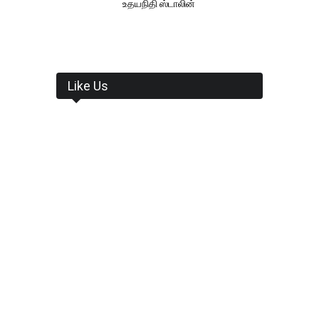
உதயநிதி ஸ்டாலின்
Like Us