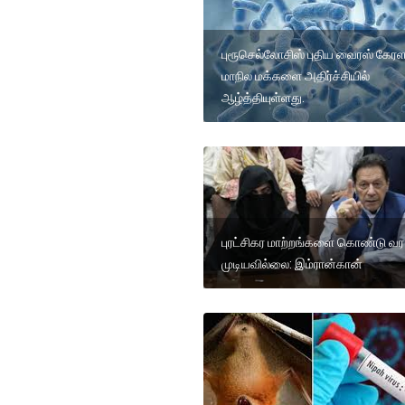
புரூசெல்லோசிஸ் புதிய வைரஸ் கேர
மாநில மக்களை அதிர்ச்சியில்
ஆழ்த்தியுள்ளது.
புரட்சிகர மாற்றங்களை கொண்டு வர
முடியவில்லை: இம்ரான்கான்