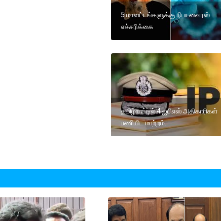
5 மாவட்டங்களுக்கு நிபா வைரஸ்
எச்சரிக்கை
தமிழ்நாட்டில் 4 ஐபிஎஸ் அதிகாரிகள்
பணியிட மாற்றம்.