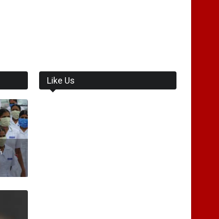
Like Us
்