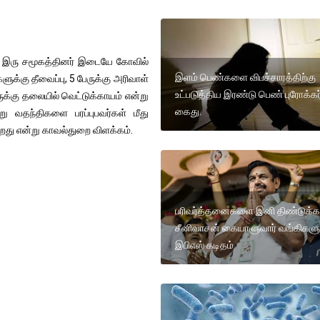
் இரு சமூகத்தினர் இடையே கோவில்
இளம் பெண்களை விபச்சாரத்திற்கு
ுகளுக்கு தீவைப்பு, 5 பேருக்கு அரிவாள்
உட்படுத்திய இரண்டு பெண் புரோக்கர
ுக்கு தலையில் வெட்டுக்காயம் என்று
கைது.
ு வதந்திகளை பரப்புபவர்கள் மீது
ிறது என்று காவல்துறை விளக்கம்.
பரிவர்த்தனைகளை இனி திண்டுக்க
சீனிவாசன் கையாளுவார் வங்கிகளு
இபிஎஸ் கடிதம்