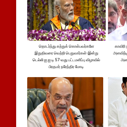
தொடர்ந்து கற்றுக் கொள்பவர்களே
காவிரி 
இறுதிவரை வெற்றி பெறுவார்கள்-இன்று
அளவிற்
டெல்லி ஐ.ஐ.டி 57-வது பட்டமளிப்பு விழாவில்
அளவ
பிரதமர் நரேந்திர மோடி