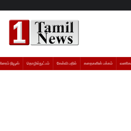
கிரைம் நியூஸ்
தொழில்நுட்பம்
கேள்வி பதில்
கதைகளின் பக்கம்
வணிகம