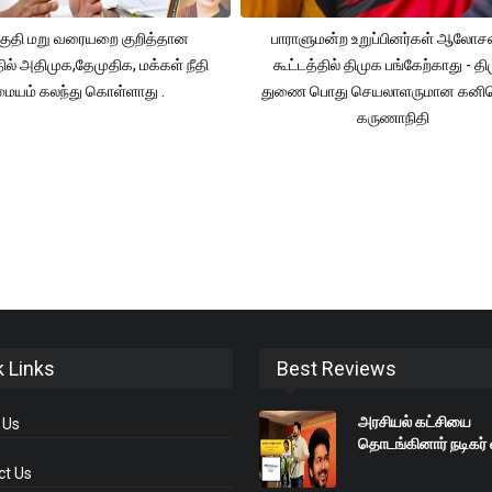
ுதி மறு வரையறை குறித்தான
பாராளுமன்ற உறுப்பினர்கள் ஆலோ
தில் அதிமுக,தேமுதிக, மக்கள் நீதி
கூட்டத்தில் திமுக பங்கேற்காது - த
மையம் கலந்து கொள்ளாது .
துணை பொது செயலாளருமான கனி
கருணாநிதி
k Links
Best Reviews
அரசியல் கட்சியை
 Us
தொடங்கினார் நடிகர் 
ct Us