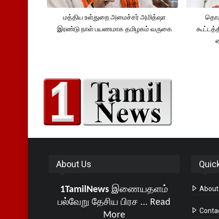
மத்திய உள்துறை அமைச்சர் அமித்ஷா
தொக
இரண்டு நாள் பயணமாக தமிழகம் வருகை
கூட்டத்
About Us
Quic
1TamilNews
இணையதளம்
About
பல்வேறு தேசிய பிரச ...
Read
Conta
More