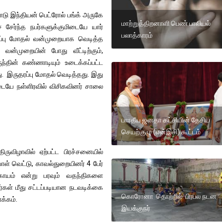
ாடு இந்தியன் பெட்ரோல் பங்க் அருகே
மாற்றுத்திறனாளி பெண் பாலியல்
சேர்ந்த நபர்களுக்குமிடையே யார்
பலாத்காரம்
ரப்பு மோதல் வன்முறையாக வெடித்த
்த வன்முறையின் போது வீட்டிற்கும்,
ுந்தின் கண்ணாடியும் உடைக்கப்பட்ட
து. இருதரப்பு மோதல் வெடித்தது. இது
ையே நள்ளிரவில் விசிகவினர் சாலை
பாரதீய ஜனதா கட்சியின் தேசிய
செயற்குழு (என்இசி) கூட்டம்
ிழாவில் ஏற்பட்ட பிரச்சனையில்
ிவாள் வெட்டு, காவல்துறையினர் 4 பேர்
்காயம் என்று பரவும் வதந்திகளை
ர்கள் மீது சட்டப்படியான நடவடிக்கை
கொரோனா தொற்றில் பிரபல நடன
க்கம்.
இயக்குநர்