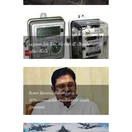
பழுதடைந்த 2 லட்சம் மின் மீட்டர்களை மாற்றி
புதிய மீட்டர்.
பேனா நினைவு சின்னத்தை
அறிவாலாயத்தில் வைக்கலாம்: டிடிவி
தினகரன்