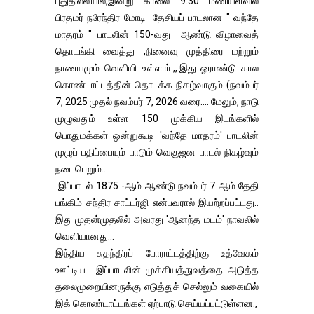
புதுதில்லியில்,இன்று காலை 9.30 மணியளவில்
பிரதமர் நரேந்திர மோடி தேசியப் பாடலான " வந்தே
மாதரம் " பாடலின் 150-வது ஆண்டு விழாவைத்
தொடங்கி வைத்து ,நினைவு முத்திரை மற்றும்
நாணயமும் வெளியிடஉள்ளாா்.,,.இது ஓராண்டு கால
கொண்டாட்டத்தின் தொடக்க நிகழ்வாகும் (நவம்பர்
7, 2025 முதல் நவம்பர் 7, 2026 வரை.... மேலும், நாடு
முழுவதும் உள்ள 150 முக்கிய இடங்களில்
பொதுமக்கள் ஒன்றுகூடி 'வந்தே மாதரம்' பாடலின்
முழுப் பதிப்பையும் பாடும் வெகுஜன பாடல் நிகழ்வும்
நடைபெறும்..
இப்பாடல் 1875 -ஆம் ஆண்டு நவம்பர் 7 ஆம் தேதி
பங்கிம் சந்திர சாட்டர்ஜி என்பவரால் இயற்றப்பட்டது..
இது முதன்முதலில் அவரது 'ஆனந்த மடம்' நாவலில்
வெளியானது...
இந்திய சுதந்திரப் போராட்டத்திற்கு உத்வேகம்
ஊட்டிய இப்பாடலின் முக்கியத்துவத்தை அடுத்த
தலைமுறையினருக்கு எடுத்துச் செல்லும் வகையில்
இக் கொண்டாட்டங்கள் ஏற்பாடு செய்யப்பட்டுள்ளன.,