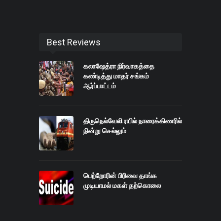
Best Reviews
கலாஷேத்ரா நிர்வாகத்தை
கண்டித்து மாதர் சங்கம்
ஆர்ப்பாட்டம்
திருநெல்வேலி ரயில் நாரைக்கிணரில்
நின்று செல்லும்
பெற்றோரின் பிரிவை தாங்க
முடியாமல் மகள் தற்கொலை