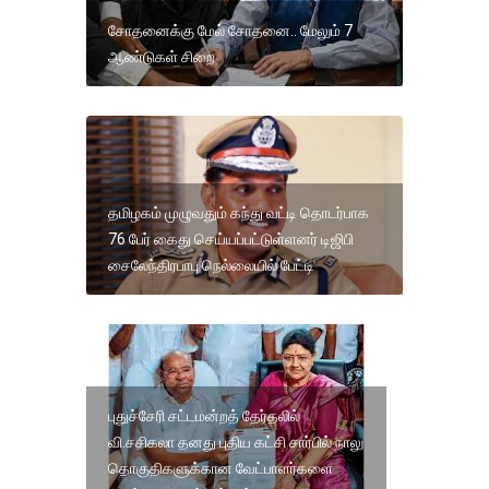
சோதனைக்கு மேல் சோதனை.. மேலும் 7
ஆண்டுகள் சிறை
தமிழகம் முழுவதும் கந்து வட்டி தொடர்பாக
76 பேர் கைது செய்யப்பட்டுள்ளனர் டிஜிபி
சைலேந்திரபாபு நெல்லையில் பேட்டி
புதுச்சேரி சட்டமன்றத் தேர்தலில்
வி.சசிகலா தனது புதிய கட்சி சார்பில் நாலு
தொகுதிகளுக்கான வேட்பாளர்களை