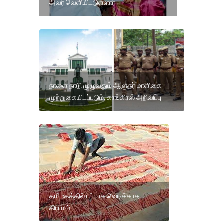
அவர் வெளியிட்டுள்ளார்
நாளை நாடு முழுவதும் ஆளுநர் மாளிகை
முற்றுகையிடப்படும்: காங்கிரஸ் அறிவிப்பு
தமிழகத்தில் பட்டாசு வெடிக்காத
கிராமம்