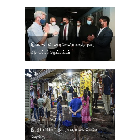
இலங்கை சென்ற வெளியுறவுத்துறை
அமைச்சர் ஜெய்சங்கர்
இந்தியாவில் அதிகரிக்கும் கொரோனோ
தொற்று