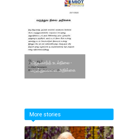
விஜயகாந்த் உடல்நிலை -
மருத்துவமனை அறிக்கை
More stories