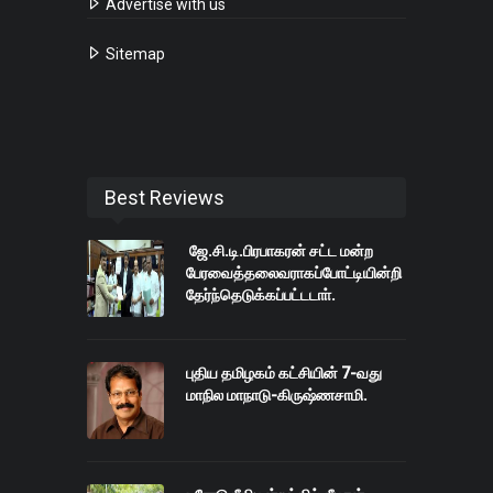
Advertise with us
Sitemap
Best Reviews
ஜே.சி.டி.பிரபாகரன் சட்ட மன்ற
பேரவைத்தலைவராகப்போட்டியின்றி
தேர்ந்தெடுக்கப்பட்டடாா்.
புதிய தமிழகம் கட்சியின் 7-வது
மாநில மாநாடு-கிருஷ்ணசாமி.