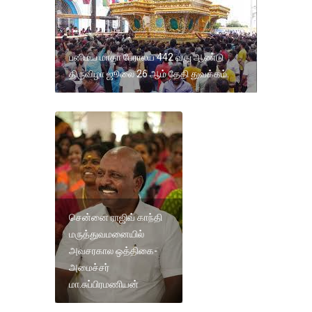
பனிமய மாதா பேராலய 442 வது ஆண்டு
திருவிழா ஜூலை 26 ஆம் தேதி துவக்கம்.
சென்னை ராஜிவ் காந்தி
மருத்துவமனையில்
அவசரகால ஒத்திகை-
அமைச்சர்
மா.சுப்பிரமணியன்