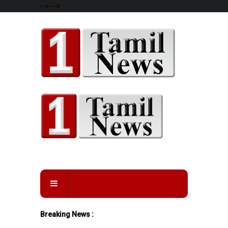
-->
-->
Breaking News :