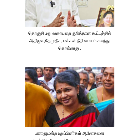
தொகுதி மறு வரையறை குறித்தான கூட்டத்தில்
அதிமுக,தேமுதிக, மக்கள் நீதி மையம் கலந்து
கொள்ளாது .
பாராளுமன்ற உறுப்பினர்கள் ஆலோசனை