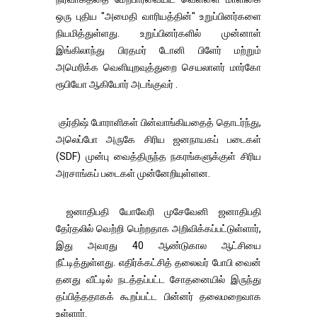
ஒரு புதிய "அமைதி வாரியத்தின்" உறுப்பினர்களை
நியமித்துள்ளது. உறுப்பினர்களில் முன்னாள்
இங்கிலாந்து பிரதமர் டோனி பிளேர் மற்றும்
அமெரிக்க வெளியுறவுத்துறை செயலாளர் மார்கோ
ரூபியோ ஆகியோர் அடங்குவர் .
குர்திஷ் போராளிகள் பின்வாங்கியதைத் தொடர்ந்து,
அலெப்போ அருகே சிரிய ஜனநாயகப் படைகள்
(SDF) முன்பு வைத்திருந்த நகரங்களுக்குள் சிரிய
அரசாங்கப் படைகள் முன்னேறியுள்ளன.
ஜனாதிபதி யோவேரி முசேவேனி ஜனாதிபதி
தேர்தலில் வெற்றி பெற்றதாக அறிவிக்கப்பட்டுள்ளார்,
இது அவரது 40 ஆண்டுகால ஆட்சியை
நீட்டித்துள்ளது. எதிர்க்கட்சித் தலைவர் போபி வைன்
தனது வீட்டில் நடத்தப்பட்ட சோதனையில் இருந்து
தப்பித்ததாகக் கூறப்பட்ட பின்னர் தலைமறைவாக
உள்ளார்.