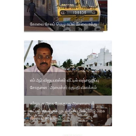
கோவை சேலம் மெமு ரயில் சேவை ரத்து
எம்.ஆர்.விஜயபாஸ்கர் வீட்டில் லஞ்சஒழிப்பு
சோதனை : அமைச்சர் ரகுபதி விளக்கம்
கர்நாடக அரசு மேகதாது அணையைக்
கட்டத் துடிக்கும் முயற்சியை தமிழ்நாடு அரசு
நிச்சயம் தடுக்கும்