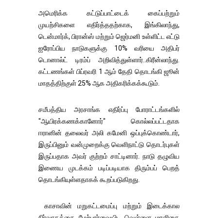
அமெரிக்க கட்டுப்பாட்டைக் கைப்பற்றும்
முயற்சிகளை எதிர்த்ததற்காக, இங்கிலாந்து,
டென்மார்க், பிரான்ஸ் மற்றும் ஜெர்மனி உள்ளிட்ட எட்டு
ஐரோப்பிய நாடுகளுக்கு 10% வரியை அதிபர்
டொனால்ட் டிரம்ப் அறிவித்துள்ளார்..கிரீன்லாந்து.
கட்டணங்கள் பிப்ரவரி 1 ஆம் தேதி தொடங்கி ஜூன்
மாதத்திற்குள் 25% ஆக அதிகரிக்கக்கூடும்.
சமீபத்திய அரசாங்க எதிர்ப்பு போராட்டங்களில்
"ஆயிரக்கணக்கானோர்" கொல்லப்பட்டதாக
ஈரானின் தலைவர் அலி கமேனி ஒப்புக்கொண்டார்,
இருப்பினும் வன்முறைக்கு வெளிநாட்டு தொடர்புகள்
இருப்பதாக அவர் குற்றம் சாட்டினார். நாடு தழுவிய
இணைய முடக்கம் படிப்படியாக திரும்பப் பெறத்
தொடங்கியுள்ளதாகக் கூறப்படுகிறது.
காசாவின் மறுகட்டமைப்பு மற்றும் இடைக்கால
நிர்வாகத்தை மேற்பார்வையிட வெள்ளை மாளிகை