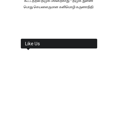
கூட்டத்தில் திமுக பங்கேற்காது - திமுக துணை
பொது செயலாளருமான கனிமொழி கருணாநிதி
Like Us