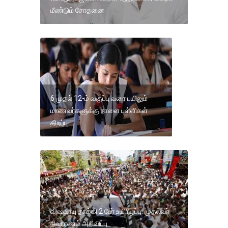
மீண்டும் சோதனை
6 முதல் 12-ம் வகுப்பு வரை பயிலும்
மாணவர்களுக்கு நாளை பள்ளிகள்
திறப்பு
விஷவாயு தாக்கி 2 பேர் உயிரிழப்பு: முதல்வர்
நிவாரணம் அறிவிப்பு