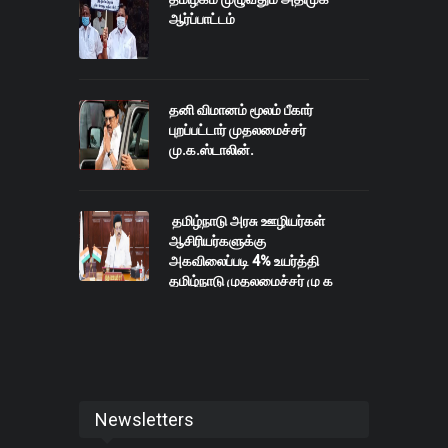
ஆர்ப்பாட்டம்
தனி விமானம் மூலம் பீகார்
புறப்பட்டார் முதலமைச்சர்
மு.க.ஸ்டாலின்.
தமிழ்நாடு அரசு ஊழியர்கள்
ஆசிரியர்களுக்கு
அகவிலைப்படி 4% உயர்த்தி
தமிழ்நாடு முதலமைச்சர் மு க
ஸ்டாலின் அறிவிப்பு..
Newsletters