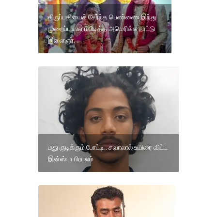
திருப்பதியைச் சேர்ந்த பெண்ணை இந்து
முறைப்படி கரம்பிடித்த அமெரிக்க நாட்டு
இளைஞர்.
மது குடிக்கும் போட்டி.. சவாலால் உயிரை விட்ட
இன்ஸ்டா பிரபலம்