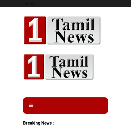
-->
-->
Breaking News :