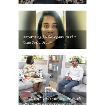
காதலிக்க மறுத்த இளைஞரை பழிவாங்க
பெண் செய்த மிரட்டல்
உகாண்டா நாட்டு ஹை கமிஷனர் டினா கிரேஸ்
எகெல்லோ கோவைக்கு வருகை