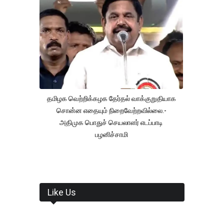
தமிழக வெற்றிக்கழக தேர்தல் வாக்குறுதியாக
சொன்ன எதையும் நிறைவேற்றவில்லை.-
அதிமுக பொதுச் செயலாளர் எடப்பாடி
பழனிச்சாமி
Like Us