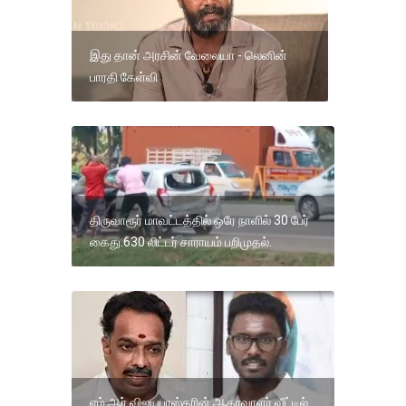
இது தான் அரசின் வேலையா - லெனின்
பாரதி‌ கேள்வி
திருவாரூர் மாவட்டத்தில் ஒரே நாளில் 30 பேர்
கைது.630 லிட்டர் சாராயம் பறிமுதல்.
எம்.ஆர்.விஜயபாஸ்கரின் ஆதரவாளர் வீட்டில்