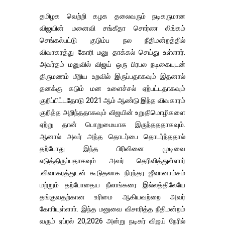
தமிழக வெற்றி கழக தலைவரும் நடிகருமான
விஜயின் மனைவி சங்கீதா சொர்ண லிங்கம்
செங்கல்பட்டு குடும்ப நல நீதிமன்றத்தில்
விவாகரத்து கோரி மனு தாக்கல் செய்து உள்ளார்.
அவர்தம் மனுவில் விஜய் ஒரு பிரபல நடிகையுடன்
திருமணம் மீறிய உறவில் இருப்பதாகவும் இதனால்
தனக்கு கடும் மன உளைச்சல் ஏற்பட்டதாகவும்
குறிப்பிட்டதோடு 2021 ஆம் ஆண்டு இந்த விவகாரம்
குறித்த அறிந்ததாகவும் விஜயின் உறுதிமொழிகளை
ஏற்று தான் பொறுமையாக இருந்தததாகவும்.
ஆனால் அவர் அந்த தொடர்பை தொடர்ந்ததால்
தற்போது இந்த பிரிவினை முடிவை
எடுத்திருப்பதாகவும் அவர் தெரிவித்துள்ளார்
.விவாகரத்துடன் கூடுதலாக நிரந்தர ஜீவானாம்சம்
மற்றும் தற்போதைய நீலாங்கரை இல்லத்திலேயே
தங்குவதற்கான உரிமை ஆகியவற்றை அவர்
கோாியுள்ளாா். இந்த மனுவை விசாரித்த நீதிமன்றம்
வரும் ஏப்ரல் 20,2026 அன்று நடிகர் விஜய் நேரில்