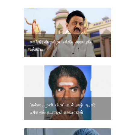
சுதந்திர தினவிழா: மத்திய அரசு புதிய
உத்தரவு
‘என்னடி முனியம்மா’ பாடல் புகழ் நடிகர்
டி.கே.எஸ். நடராஜன் காலமானார்