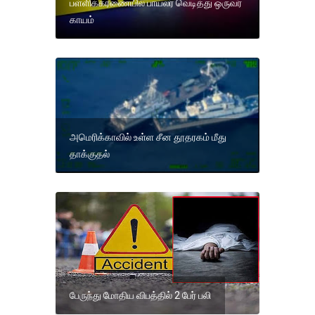
பள்ளிக்கரணையில் பாய்லர் வெடித்து ஒருவர்
காயம்
அமெரிக்காவில் உள்ள சீன தூதரகம் மீது
தாக்குதல்
பேருந்து மோதிய விபத்தில் 2 பேர் பலி