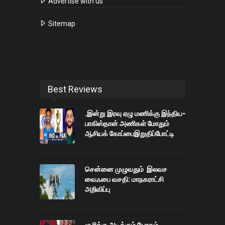
Advertise with us
Sitemap
Best Reviews
.இன்று இரவு ஏழு மணிக்கு இந்திய-
பாகிஸ்தான் அணிகள் மோதும்
ஆசியக் கோப்பைஇறுதிப்போட்டி
சென்னை முழுவதும் இலவச
வைஃபை வசதி: மாநகராட்சி
அறிவிப்பு