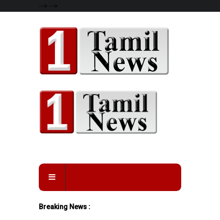
-->
-->
Breaking News :