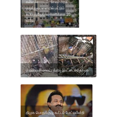
கள்ளச்சாராயம்- சேலம் அரசு
மருத்துவமனையில் மட்டும்
உயிரிழந்தோர் எண்ணிக்கை 20
உயர்வு
தென்காசி மாவட்டத்தில் இரட்டைக்கொலை
திமுக பொதுக்குழு கூட்டம் போட்டியின்றி