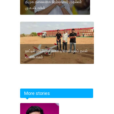
திமுக தலைவராக தேர்வானார் முதல்வர்
மு.க.ஸ்டாலின்
நாட்டில் முதல்முறையாக டிரோன் மூலம் தவல்
வினியோகம்
More stories