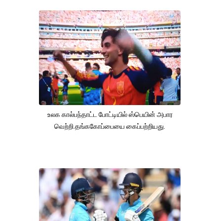
உலக கால்பந்தாட்ட போட்டியில் ஸ்பெயின் அபார
வெற்றி.தங்ககோப்பையை கைப்பற்றியது.