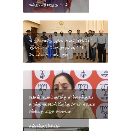
என்று கூறி மனு தாக்கல்
காதுகேளாதோருக்கான ஒலிம்பிக் போட்டி
பதக்கங்கள் வென்றவருக்கு. 1.10
கோடிக்கான காசோலை
நபிகள் நாயகம் குறித்து சர்ச்சைக்குரிய
கருத்து கட்சியில் இருந்து இரண்டு பேரை
நீக்கியது பாஜக தலைமை
கள்ளக்குறிச்சியில்