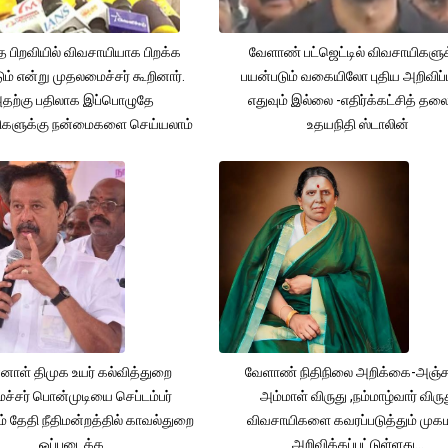
த பிறவியில் விவசாயியாக பிறக்க
வேளாண் பட்ஜெட்டில் விவசாயிகளுக
ம் என்று முதலமைச்சர் கூறினார்.
பயன்படும் வகையிலோ புதிய அறிவிப்
தற்கு பதிலாக இப்பொழுதே
எதுவும் இல்லை -எதிர்க்கட்சித் தல
ிகளுக்கு நன்மைகளை செய்யலாம்
உதயநிதி ஸ்டாலின்
னாள் திமுக உயர் கல்வித்துறை
வேளாண் நிதிநிலை அறிக்கை-அஞ்
்சர் பொன்முடியை செப்டம்பர்
அம்மாள் விருது ,நம்மாழ்வார் விரு
் தேதி நீதிமன்றத்தில் காவல்துறை
விவசாயிகளை கவரப்படுத்தும் முக
ஒப்படைக்க
அறிவிக்கப்பட்டுள்ளது...