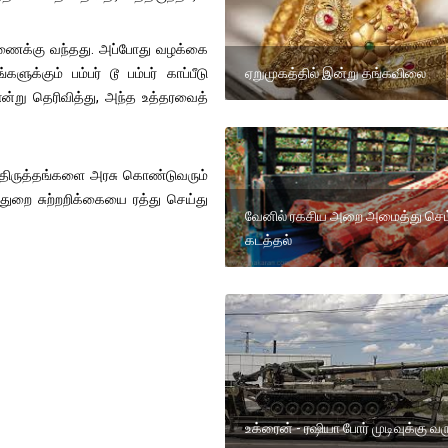
சாரணைக்கு வந்தது. அப்போது வழக்கை
க்கும் பம்பர் டூ பம்பர் காப்பீடு
ஏறுமுகத்தில் இன்று தங்கவிலை
்று தெரிவித்து, அந்த உத்தரவைத்
 திருத்தங்களை அரசு கொண்டுவரும்
்துறை சுற்றறிக்கையை ரத்து செய்து
வேனில் ரகசிய அறை அமைத்து செம
கடத்தல்
உக்ரைன் - ரஷியா போர் முடிவுக்கு வ