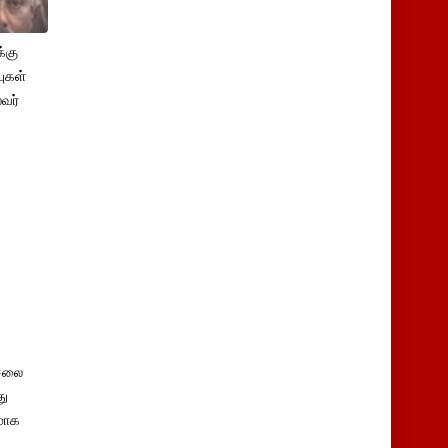
்கு
புகள்
ைவர்
சலை
து
மாக