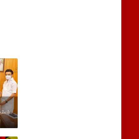
்
ல்வர்