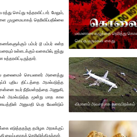
த்து செய்து உத்தரவிட்டார். மேலும்,
களை முழுமையாகத் தெரிவிப்பதில்லை
மாமனாரை கழுத்தை நெரித்து க
செய்த மருமகன் கைது.
னங்களுக்கும் பம்பர் டூ பம்பர் என்ற
ையும் உள்ளடக்கும் வகையில், ஐந்து
த்தரவிட்டிருந்தார்.
ுதல் தலைமைச் செயலாளர் அனைத்து
ுப்பி புதிய திட்டத்தை அமல்படுத்த
ல் சென்னை உயர் நீதிமன்றத்தை அணுகி,
னங்கள் அமல்படுத்த மூன்று மாத கால
விமானம் அவசரமாக தரையிறக்கம்
ணையத்தின் அனுமதி பெற வேண்டும்
்கை எடுத்ததற்கு தமிழக அரசுக்குப்
்தி வைப்பதாகத் தெரிவித்திருந்தார்.