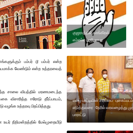
குஜராத்தில் காங்கிரஸ்
எம்எல்ஏ ராஜினாமா
்களுக்கும் பம்பர் டூ பம்பர் என்ற
ாயமாக்க வேண்டும் என்ற உத்தரவைத்
டந்த சாலை விபத்தில் மரணமடைந்த
்கை விசாரித்த ஈரோடு தீர்ப்பாயம்,
ஏழை பாட்டியின் சிரிப்பை புகைப்படம
டு வழங்க உத்தரவு பிறப்பித்தது.
எடுத்தவரை நேரில் வரவழைத்து முத
பாராட்டு
உயர் நீதிமன்றத்தில் மேல்முறையீடு