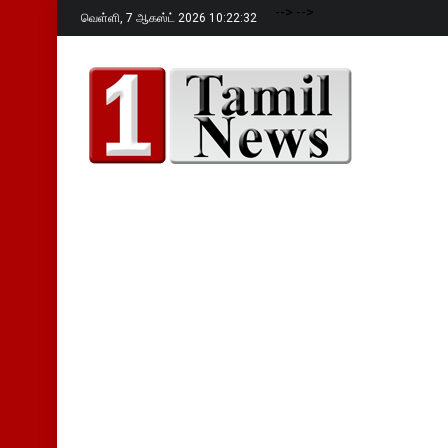
-->
-->
வெள்ளி,
7 ஆகஸ்ட் 2026 10:22:33