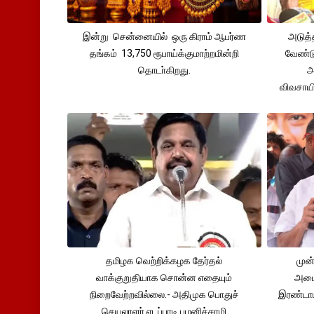
இன்று சென்னையில் ஒரு கிராம் ஆபர்ண
அடுத்
தங்கம் 13,750 ரூபாய்க்குமாற்றமின்றி
வேண்டு
தொடா்கிறது.
அ
விவசாய
தமிழக வெற்றிக்கழக தேர்தல்
முன்
வாக்குறுதியாக சொன்ன எதையும்
அமைச
நிறைவேற்றவில்லை.- அதிமுக பொதுச்
இரண்டாம
செயலாளர் எடப்பாடி பழனிச்சாமி