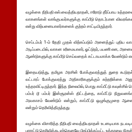
வழக்கை நீதிபதி எஸ்.வைத்தியநாதன், ஈரோடு தீர்ப்பாய உத்தரவை ர
வாகனங்கள் வாங்குபவர்களுக்கு காப்பீடு தொடர்பான விவரங்
என்று விற்பனையாளர்களைக் குற்றம் சாட்டியிருந்தார்.
செப்டம்பர் 1-ம் தேதி முதல் விற்கப்படும் அனைத்துப் புதிய வாக
அடிப்படையில், வாகன உரிமையாளர், ஓட்டுநர், பயணி என, அனைவர
ஆண்டுகளுக்கு காப்பீடு செய்வதைக் கட்டாயமாக்க வேண்டும் என உ
இதையடுத்து, தமிழக அரசின் போக்குவரத்துத் துறை கூட
வட்டாரப் போக்குவரத்து அதிகாரிகளுக்கும் சுற்றறிக்கை அன
உத்தரவிட்டிருந்தார். இந்த நிலையில், பொது காப்பீட்டு கவுன்சி
பம்பர் டூ பம்பர் இன்சூரன்ஸ் திட்டத்தை, காப்பீட்டு நிறுவ
அவகாசம் வேண்டும் என்றும், காப்பீட்டு ஒழுங்குமுறை ஆ
என்றும் தெரிவித்திருந்தது.
வழக்கை விசாரித்த நீதிபதி வைத்தியநாதன் உடனடியாக நடவடிக
பாராட்டு தெரிவித்து, ஏற்கெனவே பிறப்பிக்கப்பட்ட உத்தரவை நிறுத