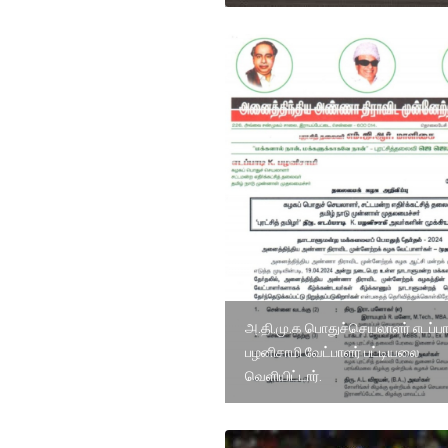
அ.தி.மு.க பொதுச்செயலாளர் எடப்பா
பழனிசாமி வேட்பாளர் பட்டியலை
வெளியிட்டார்.