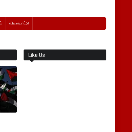
்
விளையாட்டு
Like Us