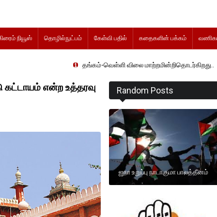
கிரைம் நியூஸ்
தொழில்நுட்பம்
கேள்வி பதில்
கதைகளின் பக்கம்
வணிகம
தங்கம்-வெள்ளி விலை மாற்றமின்றிதொடர்கிறது..
 கட்டாயம் என்ற உத்தரவு
Random Posts
ஐநா உறுப்பு நாடாகுமா பாலத்தீனம்