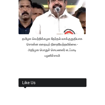
தமிழக வெற்றிக்கழக தேர்தல் வாக்குறுதியாக
சொன்ன எதையும் நிறைவேற்றவில்லை.-
அதிமுக பொதுச் செயலாளர் எடப்பாடி
பழனிச்சாமி
Like Us