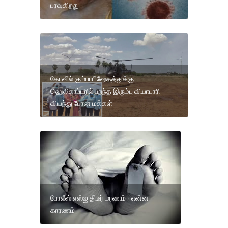
பரவுகிறது
கோவில் கும்பாபிஷேகத்துக்கு
ஹெலிகாப்டரில் பறந்த இரும்பு வியாபாரி
வியந்து போன மக்கள்
போலீஸ் எஸ்ஐ திடீர் மரணம் - என்ன
காரணம்