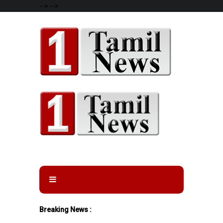
-->
-->
Breaking News :