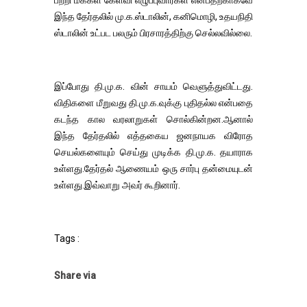
பற்றி மக்கள் கேள்வி எழுப்புவார்கள் என்பதற்காகவே
இந்த தேர்தலில் மு.க.ஸ்டாலின், கனிமொழி, உதயநிதி
ஸ்டாலின் உட்பட பலரும் பிரசாரத்திற்கு செல்லவில்லை.
இப்போது தி.மு.க. வின் சாயம் வெளுத்துவிட்டது.
விதிகளை மீறுவது தி.மு.க.வுக்கு புதிதல்ல என்பதை
கடந்த கால வரலாறுகள் சொல்கின்றன.ஆனால்
இந்த தேர்தலில் எத்தகைய ஜனநாயக விரோத
செயல்களையும் செய்து முடிக்க தி.மு.க. தயாராக
உள்ளது.தேர்தல் ஆணையம் ஒரு சார்பு தன்மையுடன்
உள்ளது.இவ்வாறு அவர் கூறினார்.
Tags :
Share via