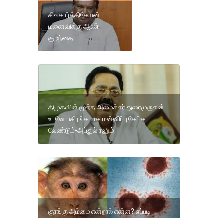
சிவகார்த்திகேயன்
மனைவிக்கு ஆண்
குழந்தை
திமுகவின் மூத்த அமைச்சர் துரைமுருகன்
உடனே பகிரங்கமாக மன்னிப்பு கேட்க
வேண்டும்-அப்துல் ரஹிம்
குரங்கு அம்மை என்றால் என்ன? எப்படி