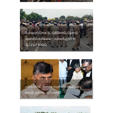
பேச்சுவார்த்தை நடத்தினோம், ஆனால்
பலனளிக்கவில்லை - கள்ளக்குறிச்சி
ஆட்சியர் ஸ்ரீதர்
ஃபைபர்நெட் மோசடி வழக்கில் சந்திரபாபு
நாயுடு முக்கிய குற்றவாளி