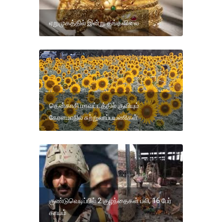
ஏறுமுகத்தில் இன்று தங்கவிலை
தென்காசி மாவட்டத்தில் குவியும்
கேரளமாநில சுற்றுலாப்பயணிகள்
குண்டுவெடிப்பில் 2 குழந்தைகள் பலி, 16 பேர்
காயம்