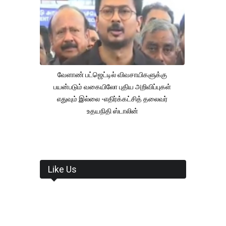
வேளாண் பட்ஜெட்டில் விவசாயிகளுக்கு
பயன்படும் வகையிலோ புதிய அறிவிப்புகள்
எதுவும் இல்லை -எதிர்க்கட்சித் தலைவர்
உதயநிதி ஸ்டாலின்
Like Us