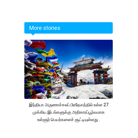
More stories
இந்தியா அருணாச்சலப் பிரதேசத்தில் உள்ள 27
முக்கிய இடங்களுக்கு அதிகாரப்பூர்வமாக
உள்ளூர் பெயர்களைச் சூட்டியுள்ளது .