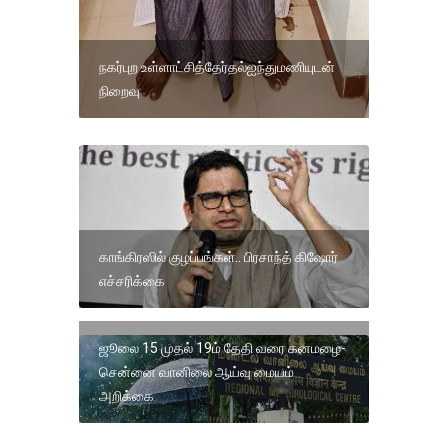
நகர்புற உள்ளாட்சித்தேர்தல்ஐந்துமணியுடன்
நிறைவு
காங்கிரஸில் குழப்பங்கள்.. பிரசாந்த் கிஷோர்
எச்சரிக்கை
ஜூலை 15 முதல் 19ம் தேதி வரை கனமழை-
சென்னை வானிலை ஆய்வு மையம்
அறிக்கை