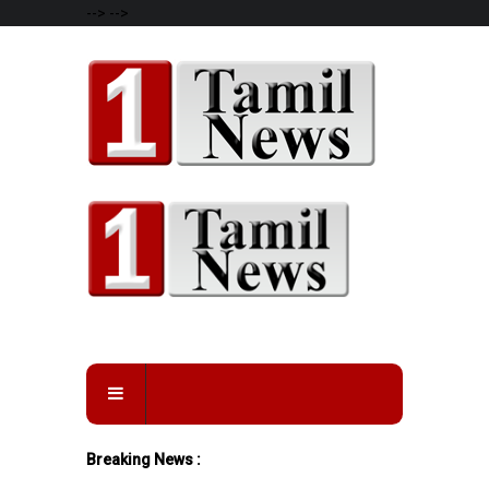
-->
-->
Breaking News :