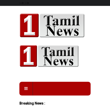
-->
-->
Breaking News :