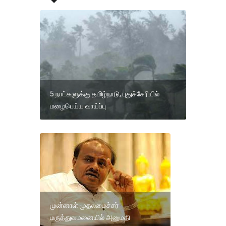
5 நாட்களுக்கு தமிழ்நாடு, புதுச்சேரியில்
மழைபெய்ய வாய்ப்பு
முன்னாள் முதலமைச்சர்
மருத்துவமனையில் அனுமதி