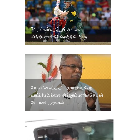
74 ரன்கள் எடுத்து9 விக்கெட்
வித்தியாசத்தில் வெற்றி பெற்றது.
மோடியின் எந்த திட்டமும் நிறைவேற
வாய்ப்பே இல்லை- சிபிஐஎம் மாநில செயலர்
கே.பாலகிருஷ்ணன்