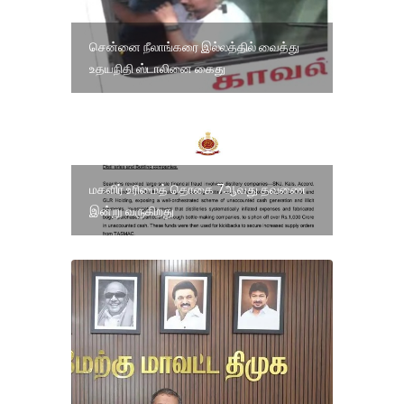
சென்னை நீலாங்கரை இல்லத்தில் வைத்து
உதயநிதி ஸ்டாலினை கைது
மகளிர் உரிமைத் தொகை 7ஆவது தவணை
இன்று வருகிறது