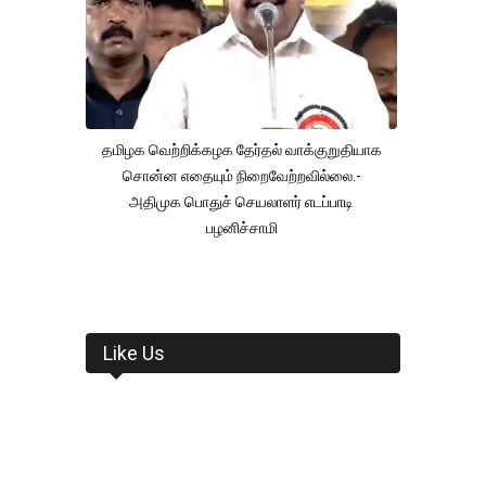
தமிழக வெற்றிக்கழக தேர்தல் வாக்குறுதியாக
சொன்ன எதையும் நிறைவேற்றவில்லை.-
அதிமுக பொதுச் செயலாளர் எடப்பாடி
பழனிச்சாமி
Like Us