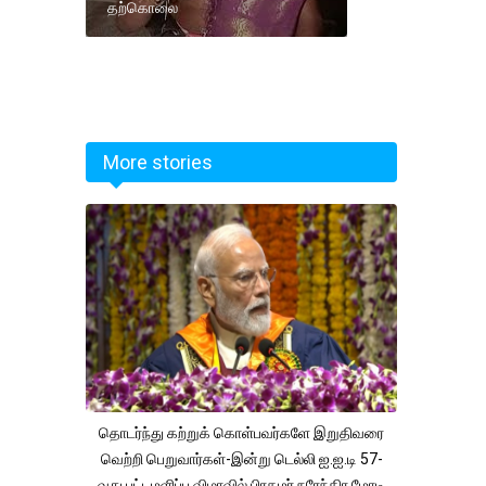
தற்கொலை
More stories
தொடர்ந்து கற்றுக் கொள்பவர்களே இறுதிவரை
வெற்றி பெறுவார்கள்-இன்று டெல்லி ஐ.ஐ.டி 57-
வது பட்டமளிப்பு விழாவில் பிரதமர் நரேந்திர மோடி