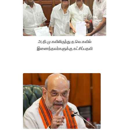
அ.தி.மு.கவிலிருந்து த.வெ.கவில்
இணைந்தவர்களுக்கு கட்சிப்பதவி