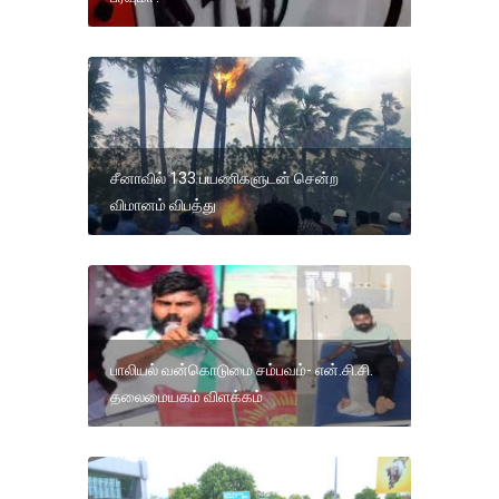
சீனாவில் 133 பயணிகளுடன் சென்ற
விமானம் விபத்து
பாலியல் வன்கொடுமை சம்பவம்- என்.சி.சி.
தலைமையகம் விளக்கம்