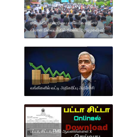
ராஜேந்திர பாலாஜியை வரவேற்க மதுரை
விமான நிலையத்தில் திரண்ட அதிமுகவினர்
வங்கிகளில் வட்டி அதிகரிப்பு அதிர்ச்சி
பட்டா, சிட்டா, FMB ஆவணங்களை x