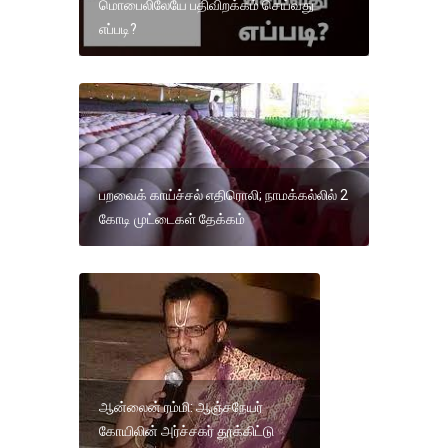
மொபைலிலேயே பதிவிறக்கம் செய்வது
எப்படி?
பறவைக் காய்ச்சல் எதிரொலி; நாமக்கல்லில் 2
கோடி முட்டைகள் தேக்கம்
ஆன்லைன் ரம்மி: ஆஞ்சநேயர்
கோயிலின் அர்ச்சகர் தூக்கிட்டு