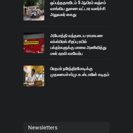
ஒப்பந்ததாரரிடம் 5 ஆயிரம் லஞ்சம்
வாங்கிய துணை வட்டார வளர்ச்சி
அலுவலர் கைது
அயோத்தி வந்தடைய ராமாயண
எக்ஸ்பிரஸ் சிறப்பு ரயில்
பக்தர்களுக்கு மாலை அணிவித்து
மலர் தூவி வரவேற்பு
பிரதமர் நரேந்திரமோடிக்கு
முதலமைச்சர்மு.க.ஸ்டாலின் கடிதம்
Newsletters