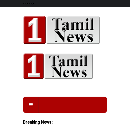
-->
-->
Breaking News :