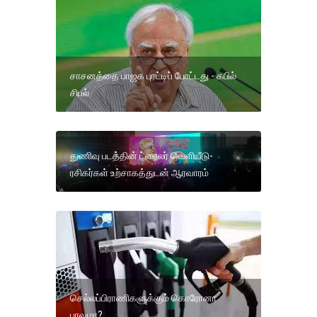
சாசனத்தை பாஜக புரட்டிப் போட்டது - கபில்
சிபல்
துணிவு படத்தின் ட்ரைலர் வெளியீடு-
ரசிகர்கள் உற்சாகத்துடன் ஆரவாரம்
செல்லப்பிராணிகளுக்கும் கொரோனா
பரவுமா?