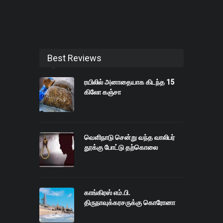
Best Reviews
ரயிலில் அனாதையாக கிடந்த 15
கிலோ கஞ்சா
வெளிநாடு சென்று வந்த வாலிபர்
தூக்கு போட்டு தற்கொலை
காங்கிரஸ் எம்.பி.
திருநாவுக்கரசருக்கு கொரோனா