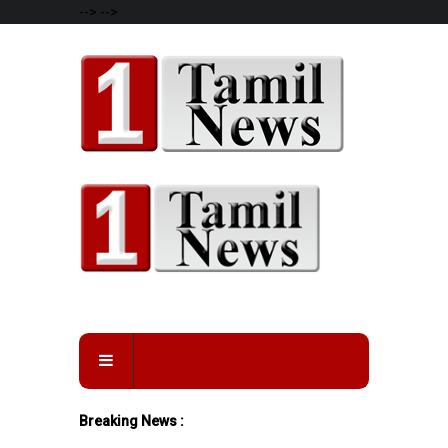
-->
-->
Breaking News :