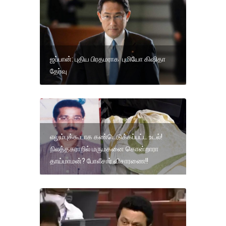
ஜப்பான்: புதிய பிரதமராக புமியோ கிஷிதா
தேர்வு
எலும்புக்கூடாக கண்டெடுக்கப்பட்ட உடல்!
நிலத்தகராறில் மருமகனை கொன்றாரா
தாய்மாமன்? போலீசார் விசாரணை!!