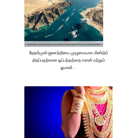
ஹோர்முஸ் ஜலசந்தியை முழுமையாக மீண்டும்
திறப்பதற்கான ஒப்பந்தத்தை ஈரான் மற்றும்
ஓமான் ...