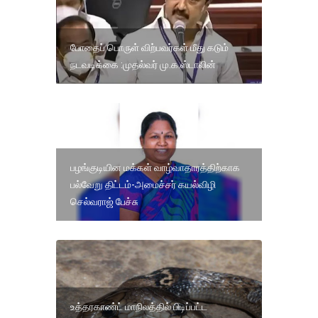
போதைப் பொருள் விற்பவர்கள் மீது கடும்
நடவடிக்கை :முதல்வர் மு.க.ஸ்டாலின்
பழங்குடியின மக்கள் வாழ்வாதாரத்திற்காக
பல்வேறு திட்டம்-அமைச்சர் கயல்விழி
செல்வராஜ் பேச்சு
உத்தரகாண்ட் மாநிலத்தில் பிடிப்பட்ட