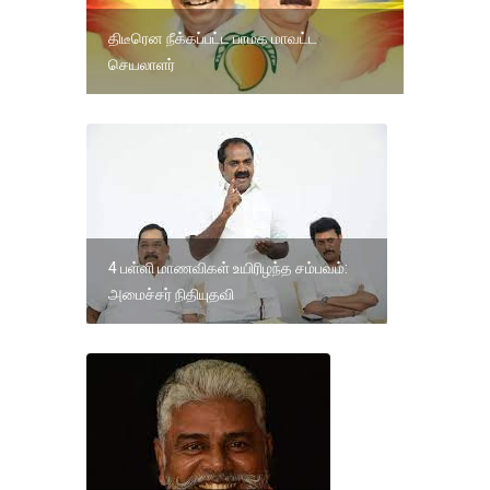
திடீரென நீக்கப்பட்ட பாமக மாவட்ட
செயலாளர்
4 பள்ளி மாணவிகள் உயிரிழந்த சம்பவம்:
அமைச்சர் நிதியுதவி