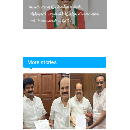
சுயமரியாதை இயக்கத்தை சீண்டி
பார்த்ததால் பாஜகவில் இருந்து விலகுவதாக
டாக்டர் சரவணன் அறிவிப்பு
More stories