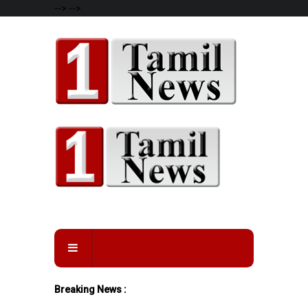
-->
-->
Breaking News :