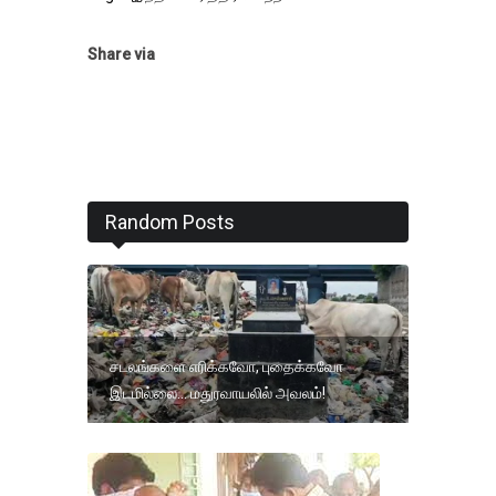
Share via
Random Posts
சடலங்களை எரிக்கவோ, புதைக்கவோ
இடமில்லை… மதுரவாயலில் அவலம்!