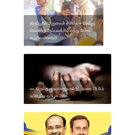
திருப்பூரில் அறுவைச் சிகிச்சை செய்து
கொண்டு ஆம்புலன்சில் வந்து தேர்வு
எழுதிய மாணவி
வடகிழக்கு பருவமழையால் இதுவரை 26 பேர்
உயிரிழப்பு-தமிழக அரசு