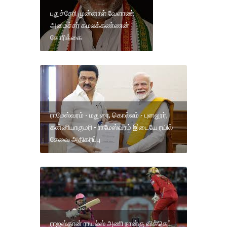
புதுச்சேரி முன்னாள் வேளாண்
அமைச்சர் கமலக்கண்ணன்
கோரிக்கை
ராமேஸ்வரம் - மதுரை, கொல்லம் - புனலூர்,
கன்னியாகுமரி - ராமேஸ்வரம் இடையே ரயில்
சேவை அதிகரிப்பு
ராஜஸ்தான் ராயல்ஸ் அணி நான்கு விக்கெட்