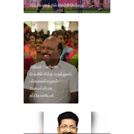
வித்தியாசத்தில் வெற்றி பெற்றது.
அறிஞர் அண்ணா
பெயரில் சித்த மருத்துவப்
பல்கலைக்கழகம்-
அமைச்சர் மா.
சுப்பிரமணியன்.