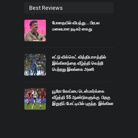
Best Reviews
போதையில் விபத்து... பிரபல
மலையாள நடிகர் கைது
எட்டு விக்கெட் வித்தியாசத்தில்
இங்கிலாந்தை வீழ்த்தி வெற்றி
பெற்றது இலங்கை அணி
யூரோ கோப்பை டென்மார்க்கை
வீழ்த்தி 55 ஆண்டுகளுக்கு பிறகு
இறுதிப் போட்டியில் புகுந்த இங்கிலா