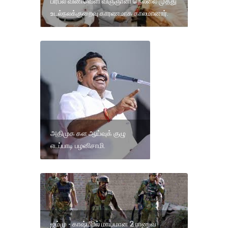
பிரபல விண்வெளி விஞ்ஞானி நெல்லை முத்து
உடல்நலக்குறைவு காரணமாக காலமானார்.
அதிமுக கள ஆய்வுக் குழு
எடப்பாடி பழனிசாமி.
ஜம்மு - காஷ்மீரில் மாயமான 2 ராணுவ