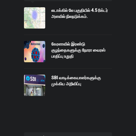
லடாக்கில் லே பகுதியில் 4.5 ரிக்டர்
அளவில் நிலநடுக்கம்.
கேரளாவில் இரண்டு
குழந்தைகளுக்கு நோரா வைரஸ்
பாதிப்பு உறுதி
SBI வாடிக்கையாளர்களுக்கு
முக்கிய அறிவிப்பு