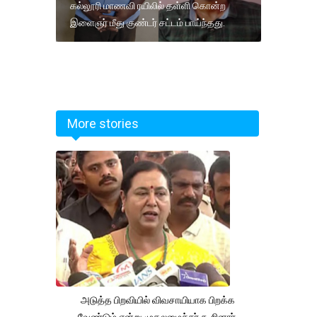
கல்லூரி மாணவி ரயிலில் தள்ளி கொன்ற
இளைஞர் மீது குண்டர் சட்டம் பாய்ந்தது.
More stories
அடுத்த பிறவியில் விவசாயியாக பிறக்க
வேண்டும் என்று முதலமைச்சர் கூறினார்.