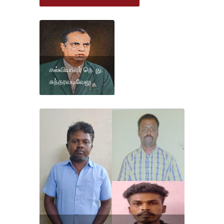
கல்வியாளர் நெ. து.
சுந்தரவடிவேலு