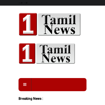
-->
-->
Breaking News :