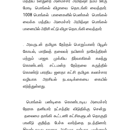
மத்திய உள்துறை அமைச்சர் அமித்ஷா நம்ம ஊரு
மோடி பொங்கல் விழாவை தொடங்கி வைத்தார்.
1008 பொங்கல் பானைகளில் பெண்கள் பொங்கல்
வைக்க மத்திய அமைச்சர் அமித்ஷா பொங்கல்
பானையில் அரிசி எட்டு விழா தொடங்கி வைத்தார்
. அவருடன் தமிழக தேர்தல் பொறுப்பாளர் பியூஸ்
கோயல், மாநிலத் தலைவர் நயினாா் நாகேந்திரன்
மற்றும் பாஜக முக்கிய நிர்வாகிகள் கலந்து
கொண்டனர். சட்டமன்ற தேர்தலை கருத்தில்
கொண்டு பாரதிய ஜனதா கட்சி தமிழக கலாச்சார
வழியாக அரசியல் நடவடிக்கையை கையில்
எடுத்துள்ளது.
பொங்கல் பண்டிகை கொண்டாடிய அமைச்சர்
நேராக தனியார் நட்சத்திர விடுதிக்கு சென்று
தலைமை தாங்கி கூட்டணி கட்சிகளுடன் தொகுதி
பஙகீடு குறித்த பேச்சு வார்த்தை நடத்தினார்.
இரண்டாவது நாளாக அதிமுக சார்பாக முன்னாள்