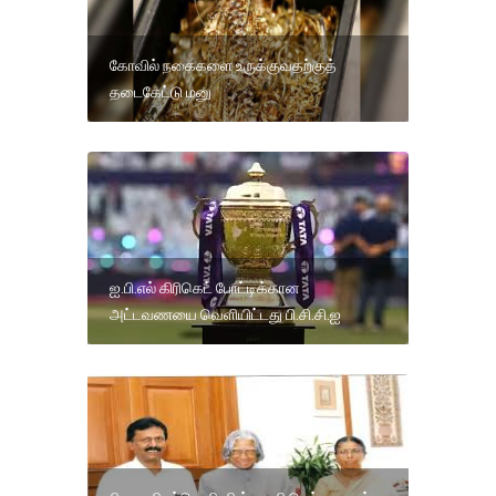
கோவில் நகைகளை உருக்குவதற்குத்
தடைகேட்டு மனு
ஐ.பி.எல் கிரிகெட் போட்டிக்கான
அட்டவணயை வெளியிட்டது பி.சி.சி.ஐ