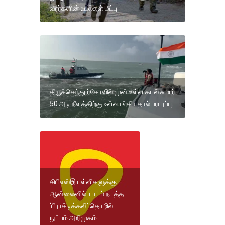
வீரர்களின் உடல்கள் மீட்பு
திருச்செந்தூர்கோவில் முன் உள்ள கடல் சுமார்
50 அடி நீளத்திற்கு உள்வாங்கியதால் பரபரப்பு.
சிபிஎஸ்இ பள்ளிகளுக்கு
ஆன்லைனில் பாடம் நடத்த
‘பிராக்டிக்கலி’ தொழில்
நுட்பம் அறிமுகம்