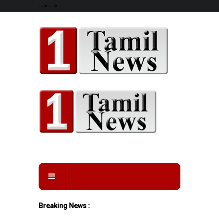
-->
-->
Breaking News :