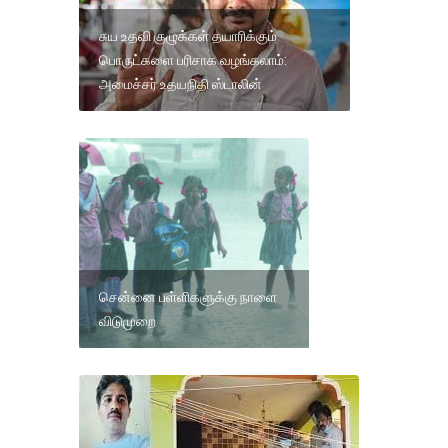
சுய உதவி குழுக்கள் தயாரிக்கும்
பொருட்களை பரிசாக வழங்கலாம்:
அமைச்சர் உதயநிதி ஸ்டாலின்
சென்னை பள்ளிகளுக்கு நாளை
விடுமுறை