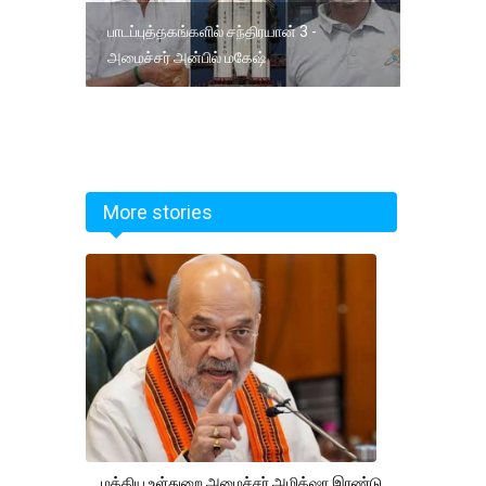
பாடப்புத்தகங்களில் சந்திரயான் 3 -
அமைச்சர் அன்பில் மகேஷ்
More stories
மத்திய உள்துறை அமைச்சர் அமித்ஷா இரண்டு