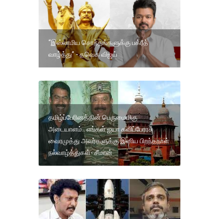
“இஸ்லாமிய சொந்தங்களுக்கு பக்ரீத்
வாழ்த்து” - தவெக விஜய்
தமிழ்ப்பேரினத்தின் பெருமைமிகு
அடையாளம்.. எங்கள் ஐயா கவிப்பேரரசு
வைரமுத்து அவர்களுக்கு இனிய பிறந்தநாள்
நல்வாழ்த்துகள்- சீமான்