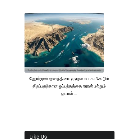
ஹோர்முஸ் ஜலசந்தியை முழுமையாக மீண்டும்
திறப்பதற்கான ஒப்பந்தத்தை ஈரான் மற்றும்
ஓமான் ...
Like Us