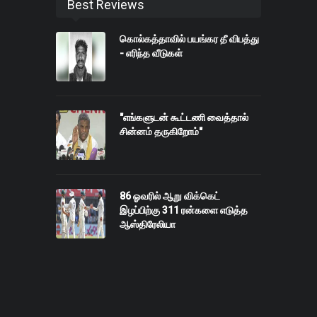
Best Reviews
கொல்கத்தாவில் பயங்கர தீ விபத்து
- எரிந்த வீடுகள்
"எங்களுடன் கூட்டணி வைத்தால்
சின்னம் தருகிறோம்"
86 ஓவரில் ஆறு விக்கெட்
இழப்பிற்கு 311 ரன்களை எடுத்த
ஆஸ்திரேலியா