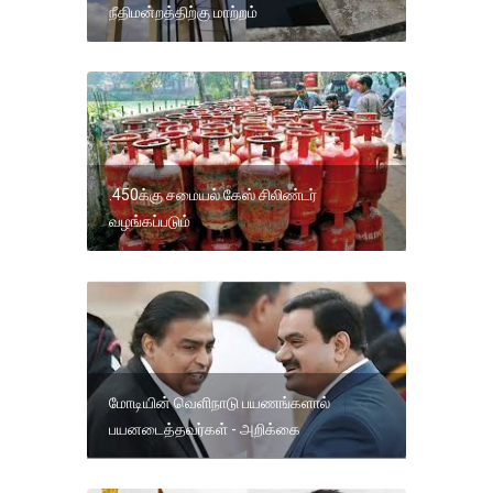
நீதிமன்றத்திற்கு மாற்றம்
.450க்கு சமையல் கேஸ் சிலிண்டர்
வழங்கப்படும்
மோடியின் வெளிநாடு பயணங்களால்
பயனடைத்தவர்கள் - அறிக்கை