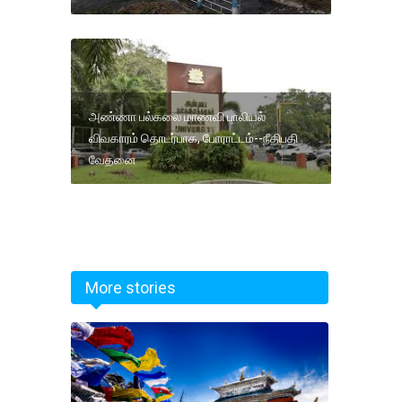
அண்ணா பல்கலை மாணவி பாலியல்
விவகாரம் தொடர்பாக, போராட்டம்--நீதிபதி
வேதனை
More stories