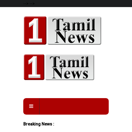
-->
-->
Breaking News :