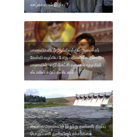
வாழ்வாதாரம் இழப்பு..?
மாணவிகளிடம் ஆங்கிலத்தில் அமைச்சர்
கேள்வி எழுப்பிய போது பதிலளிக்க திணறிய
மாணவிள் -எதிர்க்கட்சி தலைவர் உதயநிதி
ஸ்டாலின் கடும் கண்டனம்
வைகை அணையில் இருந்து தண்ணீர் திறப்பு
பொதுப்பணி துறையினர் எச்சரிக்கை.