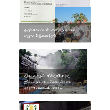
திருச்சி சிவாவின் மகன் சூர்யா சிவா
பாஜகவில் இணைந்தார்.
குற்றால அருவிகளில் குளிப்பதற்கு
ஐந்தாவது நாளாக தொடரும் தடை
சுற்றுலா பயணிகள் ஏமாற்றம்.