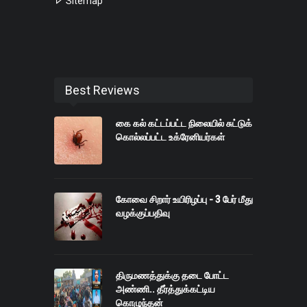
Sitemap
Best Reviews
கை கல் கட்டப்பட்ட நிலையில் சுட்டுக்
கொல்லப்பட்ட உக்ரேனியர்கள்
கோவை சிறார் உயிரிழப்பு - 3 பேர் மீது
வழக்குப்பதிவு
திருமணத்துக்கு தடை போட்ட
அண்ணி.. தீர்த்துக்கட்டிய
கொழுந்தன்