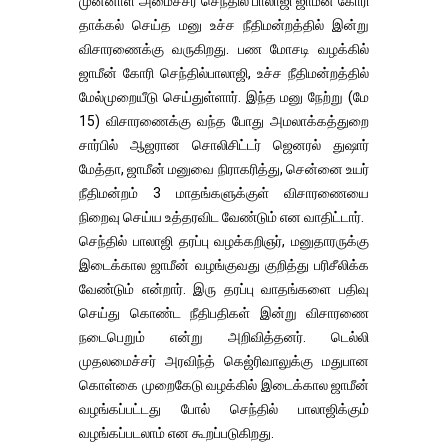
முன்னாள் அமைச்சர் செந்தில் பாலாஜி ஜாமீன் கோரி
தாக்கல் செய்த மனு உச்ச நீதிமன்றத்தில் இன்று
விசாரணைக்கு வருகிறது. பண மோசடி வழக்கில்
ஜாமீன் கோரி செந்தில்பாலாஜி, உச்ச நீதிமன்றத்தில்
மேல்முறையீடு செய்துள்ளார். இந்த மனு நேற்று (மே
15) விசாரணைக்கு வந்த போது அமலாக்கத்துறை
சார்பில் ஆஜரான சொலிசிட்டர் ஜெனரல் துஷார்
மேத்தா, ஜாமீன் மனுவை நிராகரித்து, சென்னை உயர்
நீதிமன்றம் 3 மாதங்களுக்குள் விசாரணையை
நிறைவு செய்ய உத்தரவிட வேண்டும் என வாதிட்டார்.
செந்தில் பாலாஜி தரப்பு வழக்கறிஞர், மனுதாரருக்கு
இடைக்கால ஜாமீன் வழங்குவது குறித்து பரிசீலிக்க
வேண்டும் என்றார். இரு தரப்பு வாதங்களை பதிவு
செய்து கொண்ட நீதிபதிகள் இன்று விசாரணை
நடைபெறும் என்று அறிவித்தனர். டெல்லி
முதலமைச்சர் அரவிந்த் கெஜ்ரிவாலுக்கு மதுபான
கொள்கை முறைகேடு வழக்கில் இடைக்கால ஜாமீன்
வழங்கப்பட்டது போல் செந்தில் பாலாஜிக்கும்
வழங்கப்படலாம் என கூறப்படுகிறது.