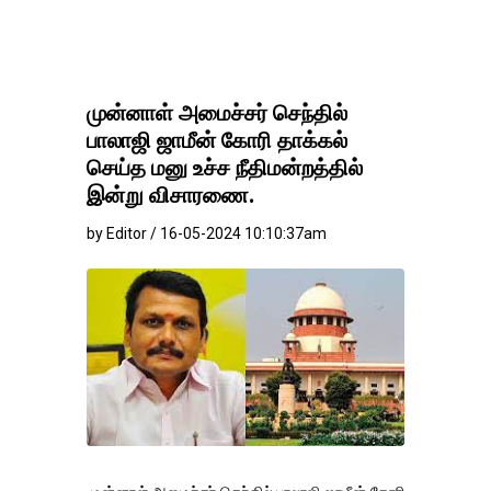
தங்கம்-வெள்ளி விலை ம
முன்னாள் அமைச்சர் செந்தில்
பாலாஜி ஜாமீன் கோரி தாக்கல்
செய்த மனு உச்ச நீதிமன்றத்தில்
இன்று விசாரணை.
by Editor / 16-05-2024 10:10:37am