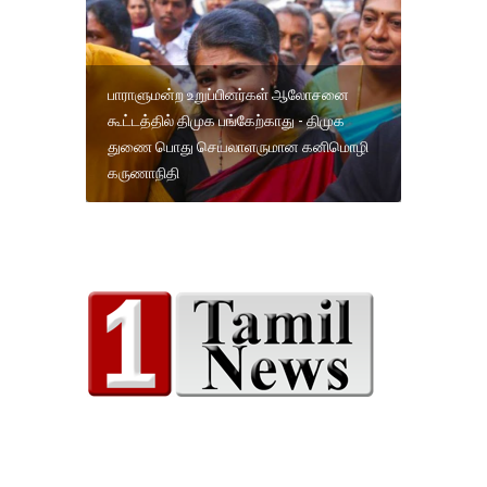
பாராளுமன்ற உறுப்பினர்கள் ஆலோசனை
கூட்டத்தில் திமுக பங்கேற்காது - திமுக
துணை பொது செயலாளருமான கனிமொழி
கருணாநிதி