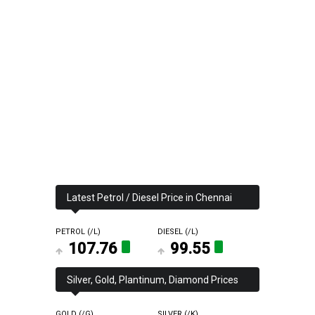
Latest Petrol / Diesel Price in Chennai
PETROL (₹/L)
DIESEL (₹/L)
₹ 107.76
₹ 99.55
Silver, Gold, Plantinum, Diamond Prices
GOLD (₹/G)
SILVER (₹/K)