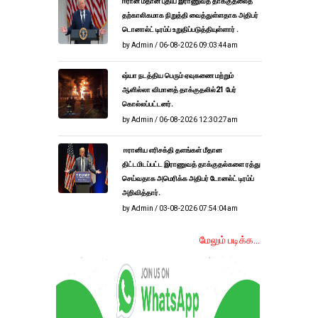
ஈரான் மீதான புதிய இராணுவத் தாக்குதலைத்
தற்காலிகமாக நிறுத்தி வைத்துள்ளதாக அதிபர்
டொனால்ட் டிரம்ப் உறுதிப்படுத்தியுள்ளார் .
by Admin / 06-08-2026 09:03:44am
ஷ்யா நடத்திய பெரும் ஏவுகணை மற்றும்
ஆளில்லா விமானத் தாக்குதலில்21 பேர்
கொல்லப்பட்டனர்.
by Admin / 06-08-2026 12:30:27am
ஈரானிய எரிசக்தி தளங்கள் மீதான
திட்டமிடப்பட்ட இராணுவத் தாக்குதல்களை ரத்து
செய்வதாக அமெரிக்க அதிபர் டோனல்ட் டிரம்ப்
அறிவித்தார்.
by Admin / 03-08-2026 07:54:04am
மேலும் படிக்க...