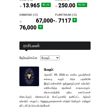
₹13.965
₹250.00
₹65.00
₹10.00.
DIAMOND (₹/C)
PLANTINUM (₹/G)
₹ 67,000-
₹7117
₹0
76,000
₹ 0
ராசிபலன்
தேர்வுசெய்க:
மேஷம்
:
ஆகஸ்ட் 09, 2026 சுப காரிய முயற்சிகள்
கைகூடி வரும். அரசு பதவியில்
இருப்பவர்களின் ஒத்துழைப்புகள் ஏற்படும்.
எதிர்பார்த்த உதவிகள் சாதகமாகும்.
வியாபாரத்தில் புதிய வாய்ப்புகள்
கிடைக்கும். விளையாட்டு போட்டிகளில் தனிப்பட்ட ஆர்வம்
ஏற்படும். மாறுபட்ட அணுகுமுறைகளால் மாற்றம் பிறக்கும். எதிலும்
திட்டமிட்டு செயல்படுவீர்கள்.