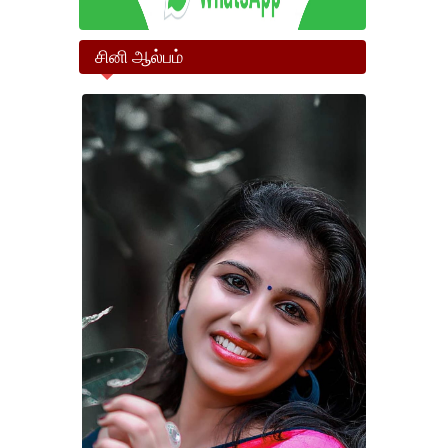
சினி ஆல்பம்