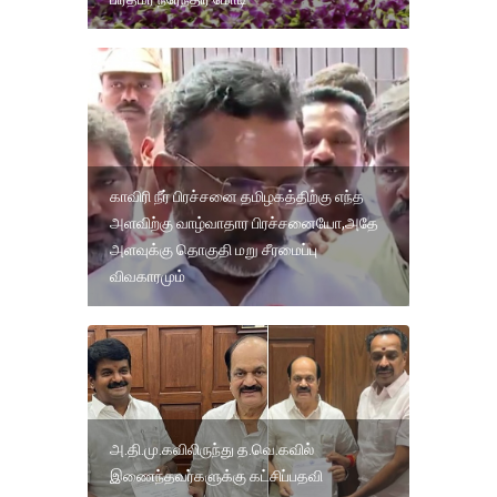
காவிரி நீர் பிரச்சனை தமிழகத்திற்கு எந்த
அளவிற்கு வாழ்வாதார பிரச்சனையோ,அதே
அளவுக்கு தொகுதி மறு சீரமைப்பு
விவகாரமும்
அ.தி.மு.கவிலிருந்து த.வெ.கவில்
இணைந்தவர்களுக்கு கட்சிப்பதவி