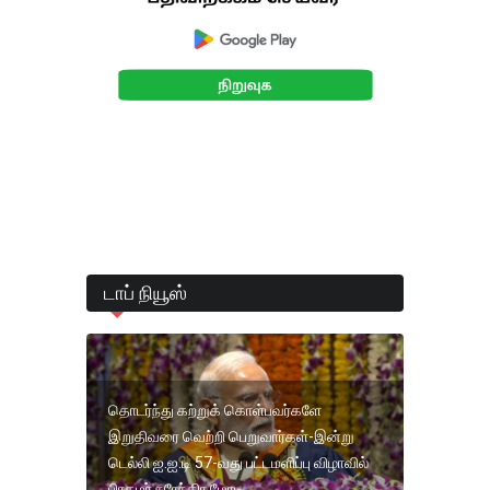
டாப் நியூஸ்
தொடர்ந்து கற்றுக் கொள்பவர்களே
இறுதிவரை வெற்றி பெறுவார்கள்-இன்று
டெல்லி ஐ.ஐ.டி 57-வது பட்டமளிப்பு விழாவில்
பிரதமர் நரேந்திர மோடி