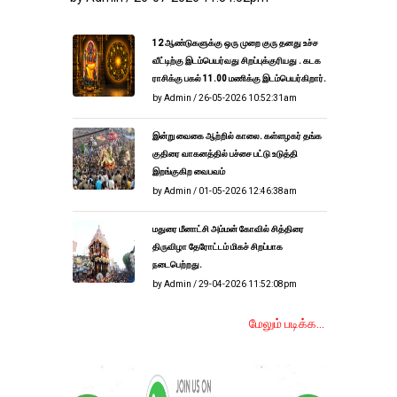
12 ஆண்டுகளுக்கு ஒரு முறை குரு தனது உச்ச
வீட்டிற்கு இடம்பெயர்வது சிறப்புக்குரியது . கடக
ராசிக்கு பகல் 11.00 மணிக்கு இடம்பெயர்கிறார்.
by Admin / 26-05-2026 10:52:31am
இன்று வைகை ஆற்றில் காலை. கள்ளழகர் தங்க
குதிரை வாகனத்தில் பச்சை பட்டு உடுத்தி
இறங்குகிற வைபவம்
by Admin / 01-05-2026 12:46:38am
மதுரை மீனாட்சி அம்மன் கோவில் சித்திரை
திருவிழா தேரோட்டம் மிகச் சிறப்பாக
நடைபெற்றது.
by Admin / 29-04-2026 11:52:08pm
மேலும் படிக்க...