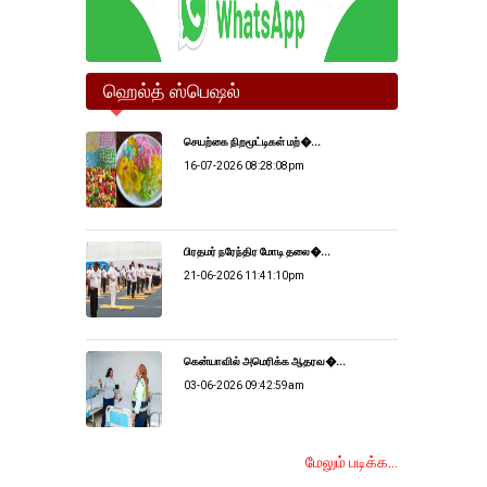
ஹெல்த் ஸ்பெஷல்
செயற்கை நிறமூட்டிகள் மற்�...
16-07-2026 08:28:08pm
பிரதமர் நரேந்திர மோடி தலை�...
21-06-2026 11:41:10pm
கென்யாவில் அமெரிக்க ஆதரவ�...
03-06-2026 09:42:59am
மேலும் படிக்க...