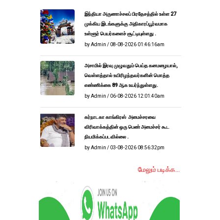
இந்தியா அருணாச்சலப் பிரதேசத்தில் உள்ள 27
முக்கிய இடங்களுக்கு அதிகாரப்பூர்வமாக
உள்ளூர் பெயர்களைச் சூட்டியுள்ளது .
by Admin / 08-08-2026 01:46:16am
அசாமில் இரவு முழுவதும் பெய்த கனமழையால்,
வெள்ளத்தால் உயிரிழந்தவர்களின் மொத்த
எண்ணிக்கை 89 ஆக உயர்ந்துள்ளது.
by Admin / 06-08-2026 12:01:40am
கர்நாடகா காங்கிரஸ் அமைச்சரவை
விரிவாக்கத்தின் ஒரு பெண் அமைச்சர் கூட
நியமிக்கப்படவில்லை .
by Admin / 03-08-2026 08:56:32pm
மேலும் படிக்க...