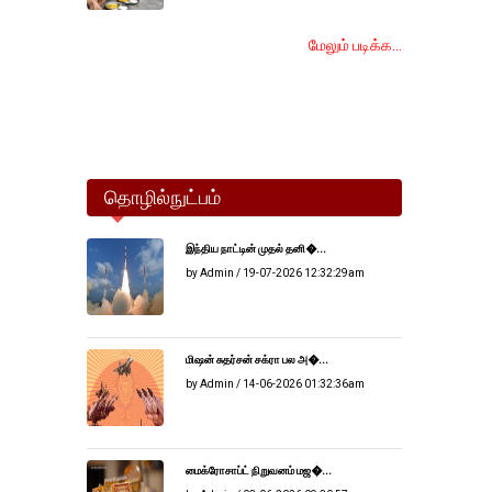
மேலும் படிக்க...
தொழில்நுட்பம்
இந்திய நாட்டின் முதல் தனி�...
by Admin / 19-07-2026 12:32:29am
மிஷன் சுதர்சன் சக்ரா பல அ�...
by Admin / 14-06-2026 01:32:36am
மைக்ரோசாப்ட் நிறுவனம் மஜ�...