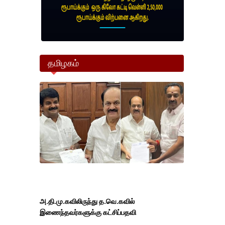
தமிழகம்
அ.தி.மு.கவிலிருந்து த.வெ.கவில்
இணைந்தவர்களுக்கு கட்சிப்பதவி