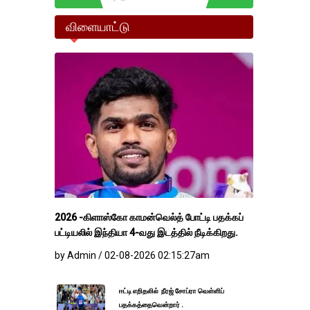
விளையாட்டு
2026 -கிளாஸ்கோ காமன்வெல்த் போட்டி பதக்கப்
பட்டியலில் இந்தியா 4-வது இடத்தில் நீடிக்கிறது.
by Admin / 02-08-2026 02:15:27am
ஈட்டி எறிதலில் நீரஜ் சோப்ரா வெள்ளிப்
பதக்கத்தைவென்றார் .