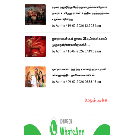
நடிகர் தனுஷிற்குசிறந்த நடிகருக்கான தேசிய
திரைப்பட விருது ராயன் படத்தில் நடித்ததற்காக
வழங்கப்படுகிறது
by Admin / 19-07-2026 12:20:51am
ஜன நாயகன் படம் ஜூலை 23ஆம் தேதி உலகம்
முழுவதும்திரையரங்குகளில்....
by Admin / 16-07-2026 07:49:52am
ஜனநாயகன் படத்திற்கு ஏ சான்றிதழ் வழங்கி
உள்ளது மத்திய தணிக்கை வாரியம்.
by Admin / 09-07-2026 06:53:15pm
மேலும் படிக்க...